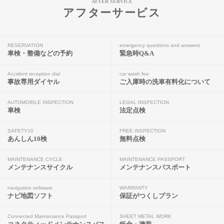
AFTER SERVICE
アフターサービス
RESERVATION
emergency questions and answers
車検・整備などの予約
緊急時Q&A
Accident reception dial
car wash fee
事故専用ダイヤル
ご入庫時の洗車有料化について
AUTOMOBILE INSPECTION
LEGAL INSPECTION
車検
法定点検
SAFETY10
FREE INSPECTION
あんしん10検
無料点検
MAINTENANCE CYCLE
MAINTENANCE PASSPORT
メンテナンスサイクル
メンテナンスパスポート
navigation software
WARRANTY
ナビ地図ソフト
保証がつくしプラン
Connected Maintenance Passport
SHEET METAL WORK