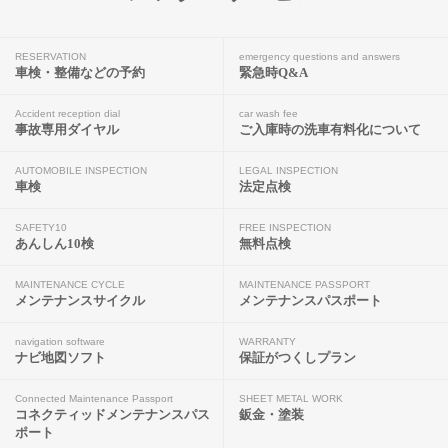
RESERVATION
emergency questions and answers
車検・整備などの予約
緊急時Q&A
Accident reception dial
car wash fee
事故専用ダイヤル
ご入庫時の洗車有料化について
AUTOMOBILE INSPECTION
LEGAL INSPECTION
車検
法定点検
SAFETY10
FREE INSPECTION
あんしん10検
無料点検
MAINTENANCE CYCLE
MAINTENANCE PASSPORT
メンテナンスサイクル
メンテナンスパスポート
navigation software
WARRANTY
ナビ地図ソフト
保証がつくしプラン
Connected Maintenance Passport
SHEET METAL WORK
コネクティッドメンテナンスパス
鈑金・塗装
ポート