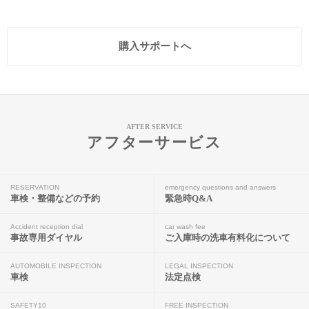
購入サポートへ
AFTER SERVICE
アフターサービス
RESERVATION
emergency questions and answers
車検・整備などの予約
緊急時Q&A
Accident reception dial
car wash fee
事故専用ダイヤル
ご入庫時の洗車有料化について
AUTOMOBILE INSPECTION
LEGAL INSPECTION
車検
法定点検
SAFETY10
FREE INSPECTION