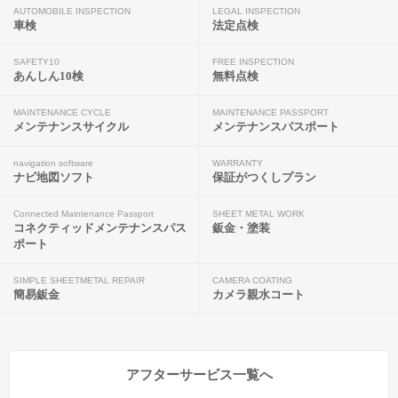
AUTOMOBILE INSPECTION
LEGAL INSPECTION
車検
法定点検
SAFETY10
FREE INSPECTION
あんしん10検
無料点検
MAINTENANCE CYCLE
MAINTENANCE PASSPORT
メンテナンスサイクル
メンテナンスパスポート
navigation software
WARRANTY
ナビ地図ソフト
保証がつくしプラン
Connected Maintenance Passport
SHEET METAL WORK
コネクティッドメンテナンスパス
鈑金・塗装
ポート
SIMPLE SHEETMETAL REPAIR
CAMERA COATING
簡易鈑金
カメラ親水コート
アフターサービス一覧へ