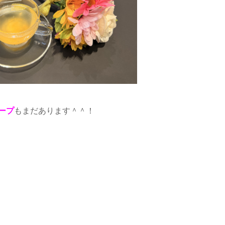
ープ
もまだあります＾＾！