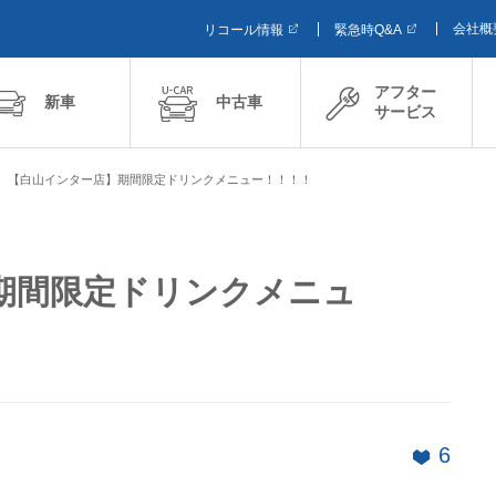
会社概
リコール情報
緊急時Q&A
アフター
新車
中古車
サービス
【白山インター店】期間限定ドリンクメニュー！！！！
期間限定ドリンクメニュ
6