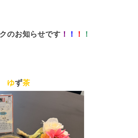
クのお知らせです
！
！
！
！
ゆ
ず
茶