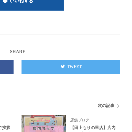
いいねする
SHARE
TWEET
次の記事
店舗ブログ
ご挨拶
【田上もりの里店】店内