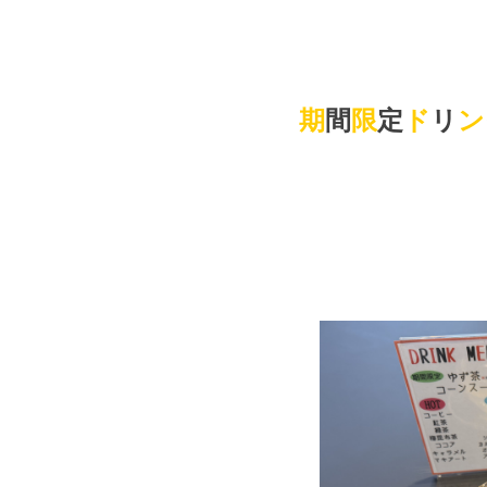
期
間
限
定
ド
リ
ン