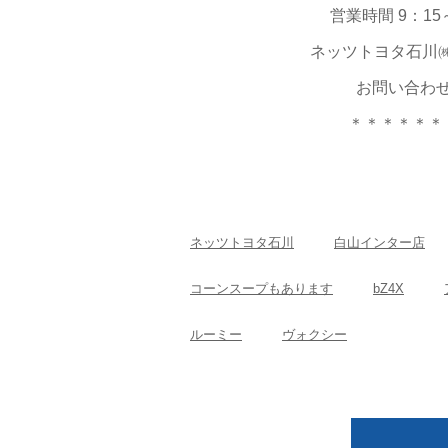
営業時間 9：1
ネッツトヨタ石川㈱白山
お問い合わ
＊＊＊＊＊＊
ネッツトヨタ石川
白山インター店
コーンスープもあります
bZ4X
ルーミー
ヴォクシー