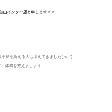
白山インター店と申します＾＾
良を訴える人も増えてきました(´·ω·`)
て、体調を整えましょう！！！！