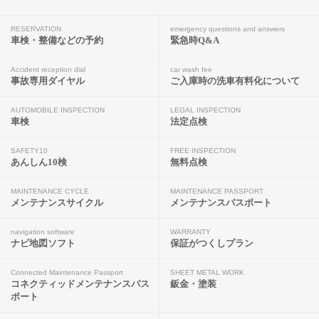
RESERVATION
emergency questions and answers
車検・整備などの予約
緊急時Q&A
Accident reception dial
car wash fee
事故専用ダイヤル
ご入庫時の洗車有料化について
AUTOMOBILE INSPECTION
LEGAL INSPECTION
車検
法定点検
SAFETY10
FREE INSPECTION
あんしん10検
無料点検
MAINTENANCE CYCLE
MAINTENANCE PASSPORT
メンテナンスサイクル
メンテナンスパスポート
navigation software
WARRANTY
ナビ地図ソフト
保証がつくしプラン
Connected Maintenance Passport
SHEET METAL WORK
コネクティッドメンテナンスパス
鈑金・塗装
ポート