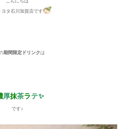
こんにちは
トヨタ石川加賀店です
の
期間限定ドリンク
は
濃
厚
抹
茶
ラ
テ✨
です♪