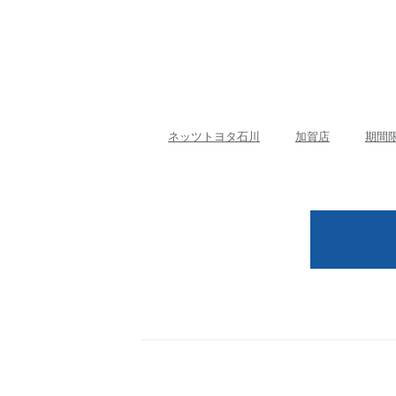
ネッツトヨタ石川
加賀店
期間