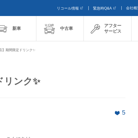
会社概
リコール情報
緊急時Q&A
アフター
新車
中古車
サービス
店】期間限定ドリンク✨
ドリンク✨
5