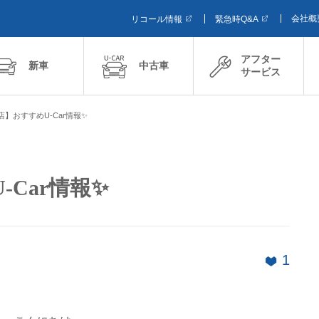
会社概
リコール情報
緊急時Q&A
アフター
新車
中古車
サービス
店】おすすめU-Car情報✨
Car情報✨
1