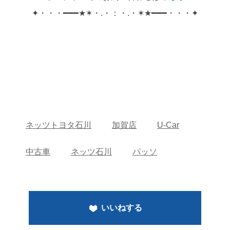
✦・・・━━━★✶・.・：・.・✶★━━━・・・✦
ネッツトヨタ石川
加賀店
U-Car
中古車
ネッツ石川
パッソ
いいねする