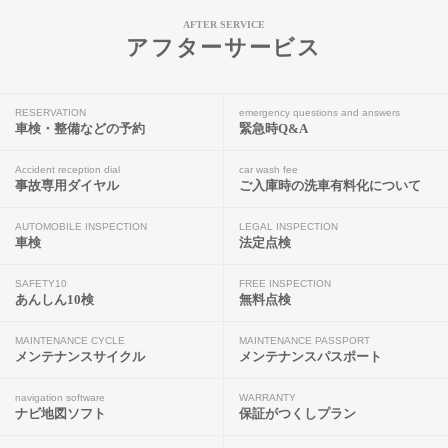
AFTER SERVICE
アフターサービス
RESERVATION
emergency questions and answers
車検・整備などの予約
緊急時Q&A
Accident reception dial
car wash fee
事故専用ダイヤル
ご入庫時の洗車有料化について
AUTOMOBILE INSPECTION
LEGAL INSPECTION
車検
法定点検
SAFETY10
FREE INSPECTION
あんしん10検
無料点検
MAINTENANCE CYCLE
MAINTENANCE PASSPORT
メンテナンスサイクル
メンテナンスパスポート
navigation software
WARRANTY
ナビ地図ソフト
保証がつくしプラン