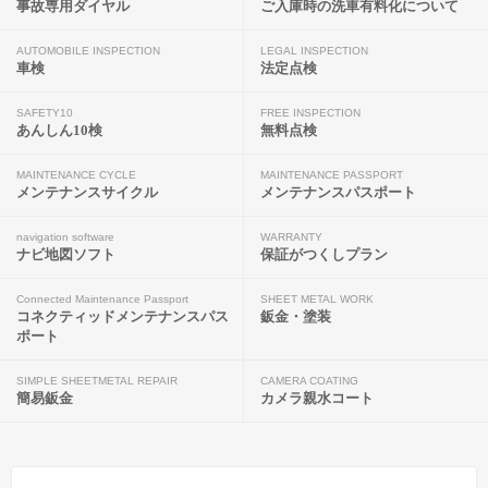
事故専用ダイヤル
ご入庫時の洗車有料化について
AUTOMOBILE INSPECTION
LEGAL INSPECTION
車検
法定点検
SAFETY10
FREE INSPECTION
あんしん10検
無料点検
MAINTENANCE CYCLE
MAINTENANCE PASSPORT
メンテナンスサイクル
メンテナンスパスポート
navigation software
WARRANTY
ナビ地図ソフト
保証がつくしプラン
Connected Maintenance Passport
SHEET METAL WORK
コネクティッドメンテナンスパス
鈑金・塗装
ポート
SIMPLE SHEETMETAL REPAIR
CAMERA COATING
簡易鈑金
カメラ親水コート