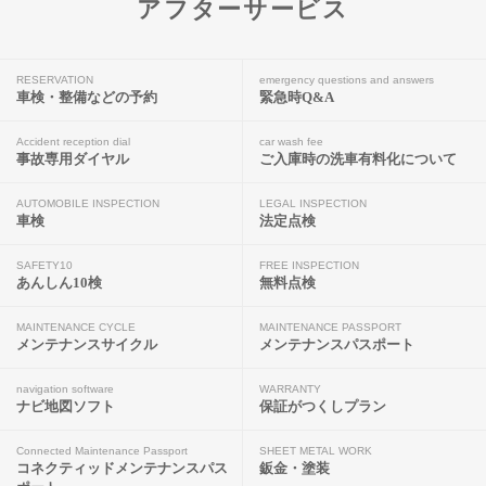
アフターサービス
RESERVATION
emergency questions and answers
車検・整備などの予約
緊急時Q&A
Accident reception dial
car wash fee
事故専用ダイヤル
ご入庫時の洗車有料化について
AUTOMOBILE INSPECTION
LEGAL INSPECTION
車検
法定点検
SAFETY10
FREE INSPECTION
あんしん10検
無料点検
MAINTENANCE CYCLE
MAINTENANCE PASSPORT
メンテナンスサイクル
メンテナンスパスポート
navigation software
WARRANTY
ナビ地図ソフト
保証がつくしプラン
Connected Maintenance Passport
SHEET METAL WORK
コネクティッドメンテナンスパス
鈑金・塗装