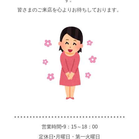
皆さまのご来店を心よりお待ちしております。
⋆⋆⋆⋆⋆⋆⋆⋆⋆⋆⋆⋆⋆⋆⋆⋆⋆⋆⋆⋆⋆⋆⋆⋆⋆⋆⋆⋆⋆⋆⋆⋆⋆⋆⋆⋆
営業時間‣9：15～18：00
定休日‣月曜日・第一火曜日