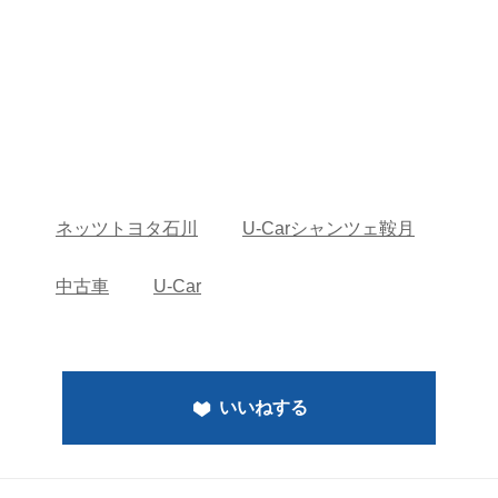
ネッツトヨタ石川
U-Carシャンツェ鞍月
中古車
U-Car
いいねする