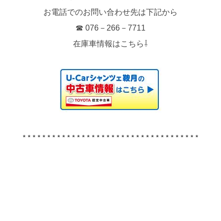
お電話でのお問い合わせ先は下記から
☎ 076－266－7711
在庫車情報はこちら⇩
⋆⋆⋆⋆⋆⋆⋆⋆⋆⋆⋆⋆⋆⋆⋆⋆⋆⋆⋆⋆⋆⋆⋆⋆⋆⋆⋆⋆⋆⋆⋆⋆⋆⋆⋆⋆