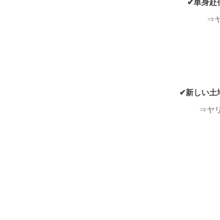
✔単身赴
⇒ヤ
✔新しい土
⇒ヤリ