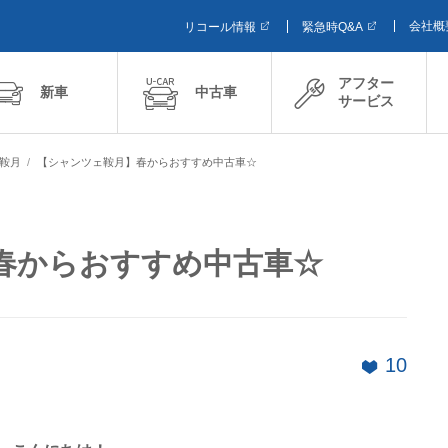
会社概
リコール情報
緊急時Q&A
アフター
新車
中古車
サービス
ェ鞍月
【シャンツェ鞍月】春からおすすめ中古車☆
春からおすすめ中古車☆
10