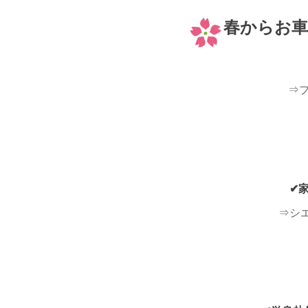
春からお車
⇒プ
✔
⇒シエ