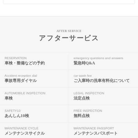
AFTER SERVICE
アフターサービス
RESERVATION
emergency questions and answers
車検・整備などの予約
緊急時Q&A
Accident reception dial
car wash fee
事故専用ダイヤル
ご入庫時の洗車有料化について
AUTOMOBILE INSPECTION
LEGAL INSPECTION
車検
法定点検
SAFETY10
FREE INSPECTION
あんしん10検
無料点検
MAINTENANCE CYCLE
MAINTENANCE PASSPORT
メンテナンスサイクル
メンテナンスパスポート