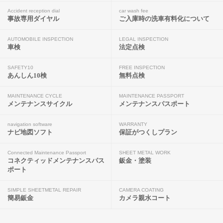
Accident reception dial
car wash fee
事故専用ダイヤル
ご入庫時の洗車有料化について
AUTOMOBILE INSPECTION
LEGAL INSPECTION
車検
法定点検
SAFETY10
FREE INSPECTION
あんしん10検
無料点検
MAINTENANCE CYCLE
MAINTENANCE PASSPORT
メンテナンスサイクル
メンテナンスパスポート
navigation software
WARRANTY
ナビ地図ソフト
保証がつくしプラン
Connected Maintenance Passport
SHEET METAL WORK
コネクティッドメンテナンスパス
鈑金・塗装
ポート
SIMPLE SHEETMETAL REPAIR
CAMERA COATING
簡易鈑金
カメラ親水コート