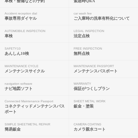
車検・整備などの予約
緊急時Q&A
Accident reception dial
car wash fee
事故専用ダイヤル
ご入庫時の洗車有料化について
AUTOMOBILE INSPECTION
LEGAL INSPECTION
車検
法定点検
SAFETY10
FREE INSPECTION
あんしん10検
無料点検
MAINTENANCE CYCLE
MAINTENANCE PASSPORT
メンテナンスサイクル
メンテナンスパスポート
navigation software
WARRANTY
ナビ地図ソフト
保証がつくしプラン
Connected Maintenance Passport
SHEET METAL WORK
コネクティッドメンテナンスパス
鈑金・塗装
ポート
SIMPLE SHEETMETAL REPAIR
CAMERA COATING
簡易鈑金
カメラ親水コート