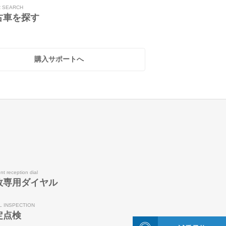
R SEARCH
古車を探す
購入サポートへ
nt reception dial
故専用ダイヤル
L INSPECTION
定点検