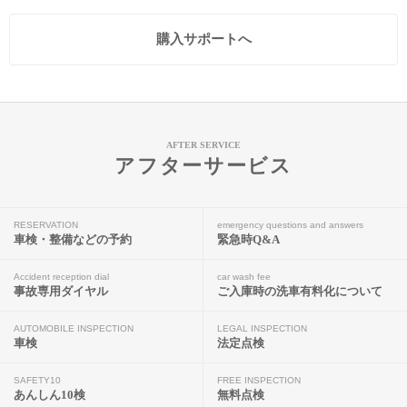
購入サポートへ
AFTER SERVICE
アフターサービス
RESERVATION
emergency questions and answers
車検・整備などの予約
緊急時Q&A
Accident reception dial
car wash fee
事故専用ダイヤル
ご入庫時の洗車有料化について
AUTOMOBILE INSPECTION
LEGAL INSPECTION
車検
法定点検
SAFETY10
FREE INSPECTION
あんしん10検
無料点検