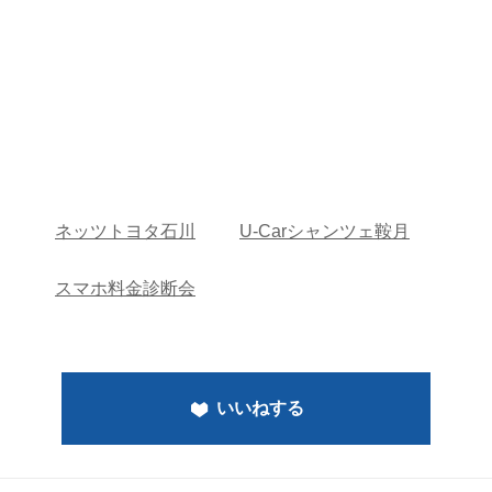
ネッツトヨタ石川
U-Carシャンツェ鞍月
スマホ料金診断会
いいねする