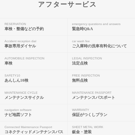
アフターサービス
RESERVATION
emergency questions and answers
車検・整備などの予約
緊急時Q&A
Accident reception dial
car wash fee
事故専用ダイヤル
ご入庫時の洗車有料化について
AUTOMOBILE INSPECTION
LEGAL INSPECTION
車検
法定点検
SAFETY10
FREE INSPECTION
あんしん10検
無料点検
MAINTENANCE CYCLE
MAINTENANCE PASSPORT
メンテナンスサイクル
メンテナンスパスポート
navigation software
WARRANTY
ナビ地図ソフト
保証がつくしプラン
Connected Maintenance Passport
SHEET METAL WORK
コネクティッドメンテナンスパス
鈑金・塗装