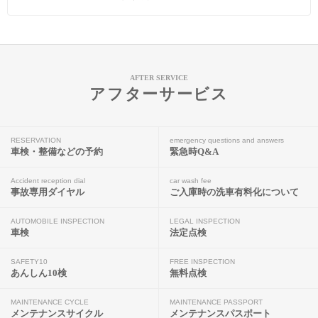
AFTER SERVICE
アフターサービス
RESERVATION
emergency questions and answers
車検・整備などの予約
緊急時Q&A
Accident reception dial
car wash fee
事故専用ダイヤル
ご入庫時の洗車有料化について
AUTOMOBILE INSPECTION
LEGAL INSPECTION
車検
法定点検
SAFETY10
FREE INSPECTION
あんしん10検
無料点検
MAINTENANCE CYCLE
MAINTENANCE PASSPORT
メンテナンスサイクル
メンテナンスパスポート