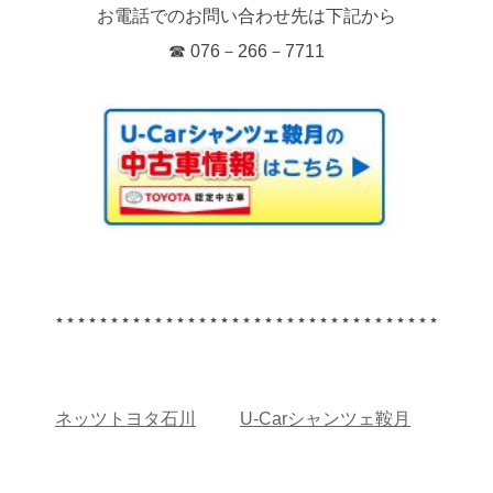
お電話でのお問い合わせ先は下記から
☎ 076－266－7711
⋆⋆⋆⋆⋆⋆⋆⋆⋆⋆⋆⋆⋆⋆⋆⋆⋆⋆⋆⋆⋆⋆⋆⋆⋆⋆⋆⋆⋆⋆⋆⋆⋆⋆⋆
ネッツトヨタ石川
U-Carシャンツェ鞍月