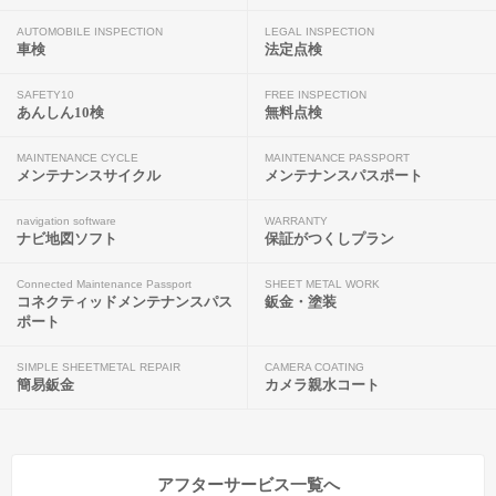
AUTOMOBILE INSPECTION
LEGAL INSPECTION
車検
法定点検
SAFETY10
FREE INSPECTION
あんしん10検
無料点検
MAINTENANCE CYCLE
MAINTENANCE PASSPORT
メンテナンスサイクル
メンテナンスパスポート
navigation software
WARRANTY
ナビ地図ソフト
保証がつくしプラン
Connected Maintenance Passport
SHEET METAL WORK
コネクティッドメンテナンスパス
鈑金・塗装
ポート
SIMPLE SHEETMETAL REPAIR
CAMERA COATING
簡易鈑金
カメラ親水コート
アフターサービス一覧へ