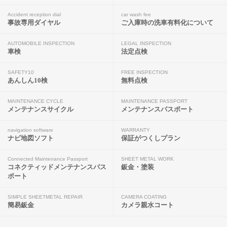
Accident reception dial
car wash fee
事故専用ダイヤル
ご入庫時の洗車有料化について
AUTOMOBILE INSPECTION
LEGAL INSPECTION
車検
法定点検
SAFETY10
FREE INSPECTION
あんしん10検
無料点検
MAINTENANCE CYCLE
MAINTENANCE PASSPORT
メンテナンスサイクル
メンテナンスパスポート
navigation software
WARRANTY
ナビ地図ソフト
保証がつくしプラン
Connected Maintenance Passport
SHEET METAL WORK
コネクティッドメンテナンスパス
鈑金・塗装
ポート
SIMPLE SHEETMETAL REPAIR
CAMERA COATING
簡易鈑金
カメラ親水コート