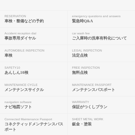
RESERVATION
emergency questions and answers
車検・整備などの予約
緊急時Q&A
Accident reception dial
car wash fee
事故専用ダイヤル
ご入庫時の洗車有料化について
AUTOMOBILE INSPECTION
LEGAL INSPECTION
車検
法定点検
SAFETY10
FREE INSPECTION
あんしん10検
無料点検
MAINTENANCE CYCLE
MAINTENANCE PASSPORT
メンテナンスサイクル
メンテナンスパスポート
navigation software
WARRANTY
ナビ地図ソフト
保証がつくしプラン
Connected Maintenance Passport
SHEET METAL WORK
コネクティッドメンテナンスパス
鈑金・塗装
ポート