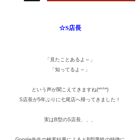
☆S店長
「見たことあるよ～」
「知ってるよ～」
という声が聞こえてきますね(*^^*)
S店長が5年ぶりに七尾店へ帰ってきました！
実はB型のS店長、、、
Google先生の検索結果によるとB型男性の特徴に