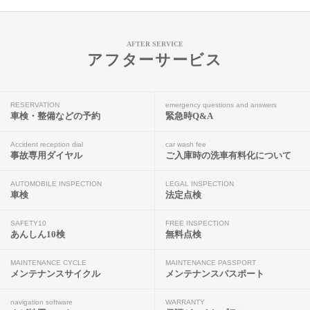
AFTER SERVICE
アフターサービス
RESERVATION
emergency questions and answers
車検・整備などの予約
緊急時Q&A
Accident reception dial
car wash fee
事故専用ダイヤル
ご入庫時の洗車有料化について
AUTOMOBILE INSPECTION
LEGAL INSPECTION
車検
法定点検
SAFETY10
FREE INSPECTION
あんしん10検
無料点検
MAINTENANCE CYCLE
MAINTENANCE PASSPORT
メンテナンスサイクル
メンテナンスパスポート
navigation software
WARRANTY