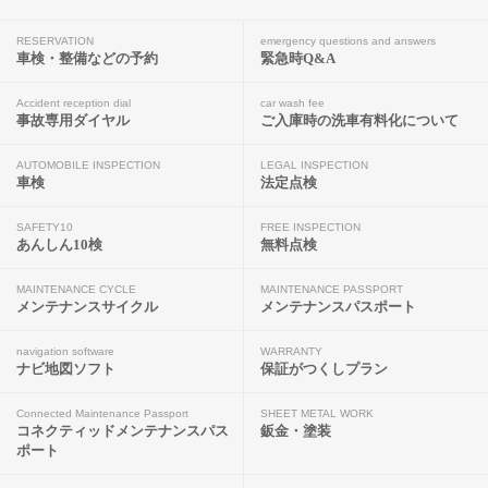
RESERVATION
emergency questions and answers
車検・整備などの予約
緊急時Q&A
Accident reception dial
car wash fee
事故専用ダイヤル
ご入庫時の洗車有料化について
AUTOMOBILE INSPECTION
LEGAL INSPECTION
車検
法定点検
SAFETY10
FREE INSPECTION
あんしん10検
無料点検
MAINTENANCE CYCLE
MAINTENANCE PASSPORT
メンテナンスサイクル
メンテナンスパスポート
navigation software
WARRANTY
ナビ地図ソフト
保証がつくしプラン
Connected Maintenance Passport
SHEET METAL WORK
コネクティッドメンテナンスパス
鈑金・塗装
ポート