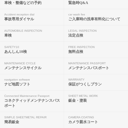
車検・整備などの予約
緊急時Q&A
Accident reception dial
car wash fee
事故専用ダイヤル
ご入庫時の洗車有料化について
AUTOMOBILE INSPECTION
LEGAL INSPECTION
車検
法定点検
SAFETY10
FREE INSPECTION
あんしん10検
無料点検
MAINTENANCE CYCLE
MAINTENANCE PASSPORT
メンテナンスサイクル
メンテナンスパスポート
navigation software
WARRANTY
ナビ地図ソフト
保証がつくしプラン
Connected Maintenance Passport
SHEET METAL WORK
コネクティッドメンテナンスパス
鈑金・塗装
ポート
SIMPLE SHEETMETAL REPAIR
CAMERA COATING
簡易鈑金
カメラ親水コート