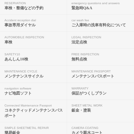
RESERVATION
emergency questions and answers
車検・整備などの予約
緊急時Q&A
Accident reception dial
car wash fee
事故専用ダイヤル
ご入庫時の洗車有料化について
AUTOMOBILE INSPECTION
LEGAL INSPECTION
車検
法定点検
SAFETY10
FREE INSPECTION
あんしん10検
無料点検
MAINTENANCE CYCLE
MAINTENANCE PASSPORT
メンテナンスサイクル
メンテナンスパスポート
navigation software
WARRANTY
ナビ地図ソフト
保証がつくしプラン
Connected Maintenance Passport
SHEET METAL WORK
コネクティッドメンテナンスパス
鈑金・塗装
ポート
SIMPLE SHEETMETAL REPAIR
CAMERA COATING
簡易鈑金
カメラ親水コート