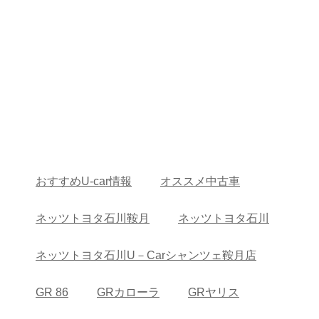
おすすめU-car情報
オススメ中古車
ネッツトヨタ石川鞍月
ネッツトヨタ石川
ネッツトヨタ石川U－Carシャンツェ鞍月店
GR 86
GRカローラ
GRヤリス