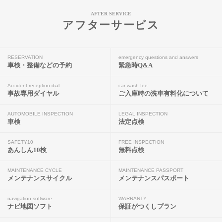
AFTER SERVICE
アフターサービス
RESERVATION
emergency questions and answers
車検・整備などの予約
緊急時Q&A
Accident reception dial
car wash fee
事故専用ダイヤル
ご入庫時の洗車有料化について
AUTOMOBILE INSPECTION
LEGAL INSPECTION
車検
法定点検
SAFETY10
FREE INSPECTION
あんしん10検
無料点検
MAINTENANCE CYCLE
MAINTENANCE PASSPORT
メンテナンスサイクル
メンテナンスパスポート
navigation software
WARRANTY
ナビ地図ソフト
保証がつくしプラン