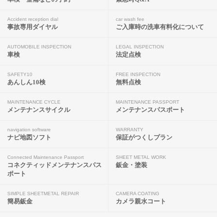
Accident reception dial
car wash fee
事故専用ダイヤル
ご入庫時の洗車有料化について
AUTOMOBILE INSPECTION
LEGAL INSPECTION
車検
法定点検
SAFETY10
FREE INSPECTION
あんしん10検
無料点検
MAINTENANCE CYCLE
MAINTENANCE PASSPORT
メンテナンスサイクル
メンテナンスパスポート
navigation software
WARRANTY
ナビ地図ソフト
保証がつくしプラン
Connected Maintenance Passport
SHEET METAL WORK
コネクティッドメンテナンスパス
鈑金・塗装
ポート
SIMPLE SHEETMETAL REPAIR
CAMERA COATING
簡易鈑金
カメラ親水コート