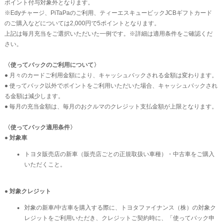
ポイント付与対象外となります。
※Edyチャージ、PiTaPaのご利用、ティーエスキュービックJCBギフトカード
のご購入などについては2,000円で5ポイントとなります。
上記は毎月充当をご選択いただいた一例です。※詳細は適用条件をご確認くだ
さい。
〈使ってバックのご利用について〉
● 月々のカードご利用金額により、キャッシュバックされる金額は変わります。
● 使ってバック以外でポイントをご利用いただいた場合、キャッシュバックされ
る金額は減少します。
● 毎月の充当金額は、毎月のおクルマのクレジット支払金額が上限となります。
〈使ってバック適用条件〉
● 対象車
トヨタ販売店の新車（販売店ごとの正規取扱い車種）・中古車をご購入
いただくこと。
● 対象クレジット
対象の新車/中古車を購入する際に、トヨタファイナンス（株）の対象ク
レジットをご利用いただき、クレジットご契約時に、「使ってバック申