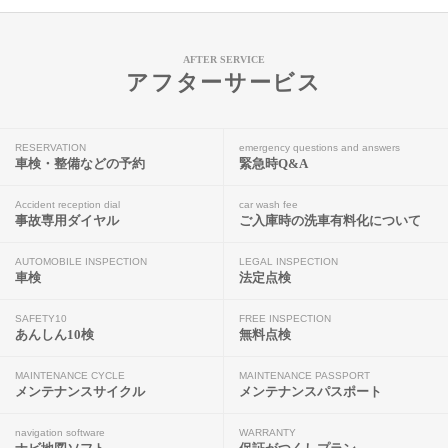
AFTER SERVICE
アフターサービス
RESERVATION
emergency questions and answers
車検・整備などの予約
緊急時Q&A
Accident reception dial
car wash fee
事故専用ダイヤル
ご入庫時の洗車有料化について
AUTOMOBILE INSPECTION
LEGAL INSPECTION
車検
法定点検
SAFETY10
FREE INSPECTION
あんしん10検
無料点検
MAINTENANCE CYCLE
MAINTENANCE PASSPORT
メンテナンスサイクル
メンテナンスパスポート
navigation software
WARRANTY