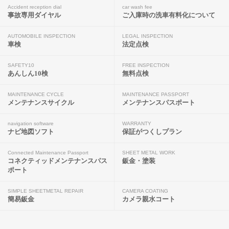
Accident reception dial
car wash fee
事故専用ダイヤル
ご入庫時の洗車有料化について
AUTOMOBILE INSPECTION
LEGAL INSPECTION
車検
法定点検
SAFETY10
FREE INSPECTION
あんしん10検
無料点検
MAINTENANCE CYCLE
MAINTENANCE PASSPORT
メンテナンスサイクル
メンテナンスパスポート
navigation software
WARRANTY
ナビ地図ソフト
保証がつくしプラン
Connected Maintenance Passport
SHEET METAL WORK
コネクティッドメンテナンスパス
鈑金・塗装
ポート
SIMPLE SHEETMETAL REPAIR
CAMERA COATING
簡易鈑金
カメラ親水コート