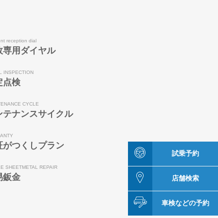
nt reception dial
故専用ダイヤル
L INSPECTION
定点検
TENANCE CYCLE
ンテナンスサイクル
ANTY
証がつくしプラン
試乗予約
LE SHEETMETAL REPAIR
易鈑金
店舗検索
車検などの予約