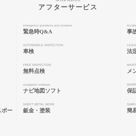
AFTER SERVICE
アフターサービス
emergency questions and answers
Accide
緊急時Q&A
事
AUTOMOBILE INSPECTION
LEGA
車検
法
FREE INSPECTION
MAIN
無料点検
メ
navigation software
WARR
ナビ地図ソフト
保
SHEET METAL WORK
SIMP
スポー
鈑金・塗装
簡