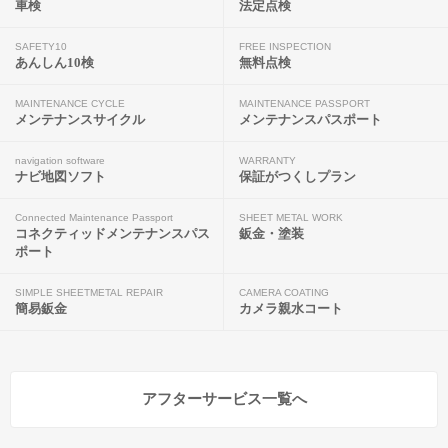
車検
法定点検
SAFETY10
FREE INSPECTION
あんしん10検
無料点検
MAINTENANCE CYCLE
MAINTENANCE PASSPORT
メンテナンスサイクル
メンテナンスパスポート
navigation software
WARRANTY
ナビ地図ソフト
保証がつくしプラン
Connected Maintenance Passport
SHEET METAL WORK
コネクティッドメンテナンスパス
鈑金・塗装
ポート
SIMPLE SHEETMETAL REPAIR
CAMERA COATING
簡易鈑金
カメラ親水コート
アフターサービス一覧へ