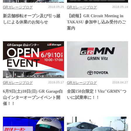
GRガレージブログ
2018.05.25
GRガレージブログ
2018.05.19
新店舗移転オープン及び引っ越
【続報】GR Circuit Meeting in
しによる休業のお知らせ
TAKASU 参加申し込み受付のご
案内
GRガレージブログ
2018.05.17
GRガレージブログ
2018.04.27
6月9日(土)10日(日) GR Garage白
全国150台限定！Vitz"GRMN"つ
山インターオープンイベント開
いに試乗車に！！
催！！