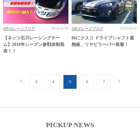
GRガレージブログ
2018.04.06
GRガレージブログ
2018.04.03
【ネッツ石川レーシングチー
86にクスコ ドライブシャフト遮
ム】2018年シーズン参戦体制発
熱板、リヤピラーバー装着！
表！！
3
4
5
6
7
PICKUP NEWS