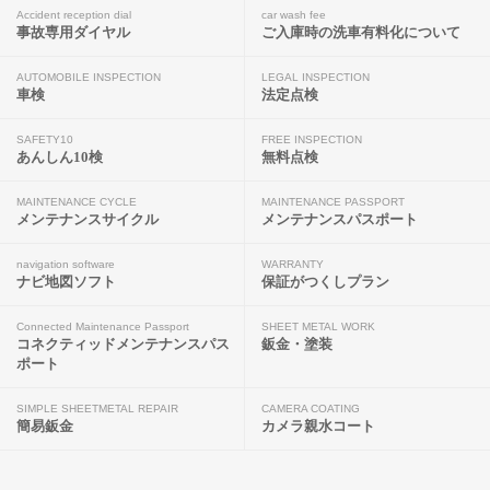
Accident reception dial
car wash fee
事故専用ダイヤル
ご入庫時の洗車有料化について
AUTOMOBILE INSPECTION
LEGAL INSPECTION
車検
法定点検
SAFETY10
FREE INSPECTION
あんしん10検
無料点検
MAINTENANCE CYCLE
MAINTENANCE PASSPORT
メンテナンスサイクル
メンテナンスパスポート
navigation software
WARRANTY
ナビ地図ソフト
保証がつくしプラン
Connected Maintenance Passport
SHEET METAL WORK
コネクティッドメンテナンスパス
鈑金・塗装
ポート
SIMPLE SHEETMETAL REPAIR
CAMERA COATING
簡易鈑金
カメラ親水コート