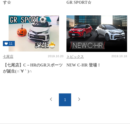
す☆
GR SPORT☆
11
七尾店
2019.10.20
トピックス
2019.10.18
【七尾店】C－HRのGRスポーツ
NEW C-HR 登場！
が誕生(∩´∀｀)∩
1