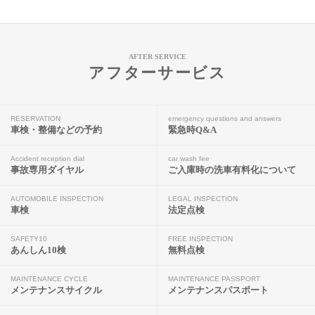
AFTER SERVICE
アフターサービス
RESERVATION
emergency questions and answers
車検・整備などの予約
緊急時Q&A
Accident reception dial
car wash fee
事故専用ダイヤル
ご入庫時の洗車有料化について
AUTOMOBILE INSPECTION
LEGAL INSPECTION
車検
法定点検
SAFETY10
FREE INSPECTION
あんしん10検
無料点検
MAINTENANCE CYCLE
MAINTENANCE PASSPORT
メンテナンスサイクル
メンテナンスパスポート