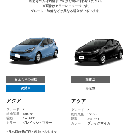
お急ぎの方は店舗まで直接お問い合わせください。
※画像はカラーのイメージです。
グレード・装備などが異なる場合がございます。
田上もりの里店
加賀店
試乗車
展示車
アクア
アクア
グレード
Z
グレード
Z
総排気量
1500cc
総排気量
1500cc
駆動
2WD/FF
駆動
2WD/FF
カラー
グレイッシュブルー
カラー
ブラックマイカ
7月25日は元町店へ移動となります。