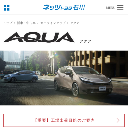
MENU
トップ
新車・中古車
カーラインアップ
アクア
アクア
【重要】工場出荷目処のご案内