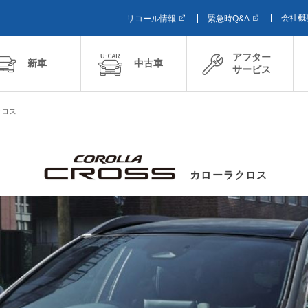
会社概
リコール情報
緊急時Q&A
アフター
新車
中古車
サービス
クロス
カローラクロス