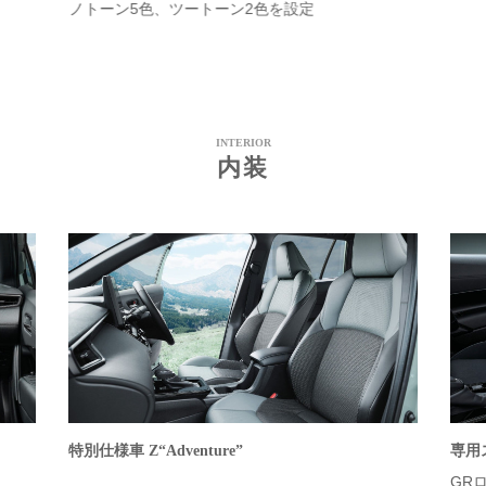
ノトーン5色、ツートーン2色を設定
INTERIOR
内装
特別仕様車 Z“Adventure”
専用
GR