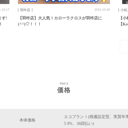
1.10.17
羽咋店
2021.10.09
小松
す!
【羽咋店】大人気！カローラクロスが羽咋店に
【小
！
(^^)♡！！！
【Ko
PRICE
価格
エコプランⅠ(残価設定型、実質年
本体価格
5.9%、36回払い)