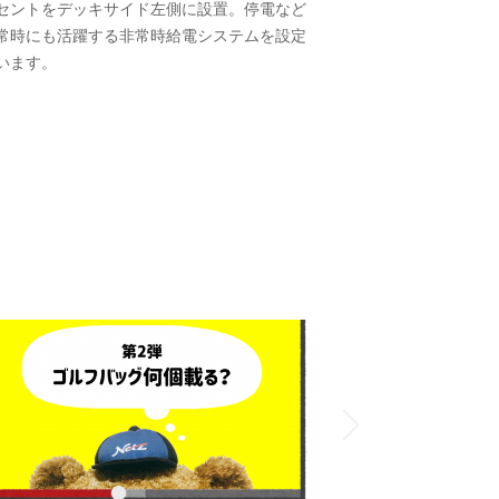
セントをデッキサイド左側に設置。停電など
電動フルタイム4W
常時にも活躍する非常時給電システムを設定
を実現。E-Fourに
います。