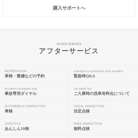
購入サポートへ
AFTER SERVICE
アフターサービス
RESERVATION
emergency questions and answers
車検・整備などの予約
緊急時Q&A
Accident reception dial
car wash fee
事故専用ダイヤル
ご入庫時の洗車有料化について
AUTOMOBILE INSPECTION
LEGAL INSPECTION
車検
法定点検
SAFETY10
FREE INSPECTION
あんしん10検
無料点検