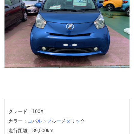
グレード：100X
カラー：
コ
バ
ル
ト
ブ
ル
ー
メ
タ
リ
ッ
ク
走行距離：89,000km