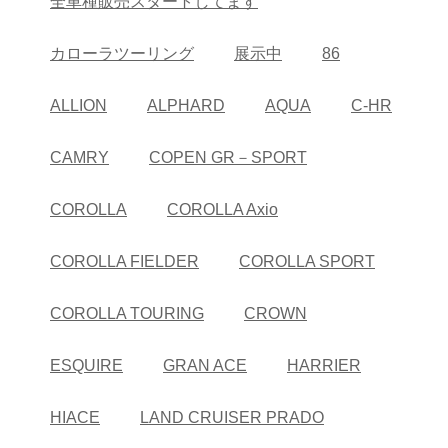
全車種販売スタートしてます
カローラツーリング
展示中
86
ALLION
ALPHARD
AQUA
C-HR
CAMRY
COPEN GR－SPORT
COROLLA
COROLLA Axio
COROLLA FIELDER
COROLLA SPORT
COROLLA TOURING
CROWN
ESQUIRE
GRAN ACE
HARRIER
HIACE
LAND CRUISER PRADO