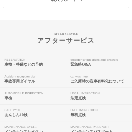
AFTER SERVICE
アフターサービス
RESERVATION
emergency questions and answers
車検・整備などの予約
緊急時Q&A
Accident reception dial
car wash fee
事故専用ダイヤル
ご入庫時の洗車有料化について
AUTOMOBILE INSPECTION
LEGAL INSPECTION
車検
法定点検
SAFETY10
FREE INSPECTION
あんしん10検
無料点検
MAINTENANCE CYCLE
MAINTENANCE PASSPORT
メンテナンスサイクル
メンテナンスパスポート