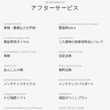
AFTER SERVICE
アフターサービス
RESERVATION
emergency questions and answers
車検・整備などの予約
緊急時Q&A
Accident reception dial
car wash fee
事故専用ダイヤル
ご入庫時の洗車有料化について
AUTOMOBILE INSPECTION
LEGAL INSPECTION
車検
法定点検
SAFETY10
FREE INSPECTION
あんしん10検
無料点検
MAINTENANCE CYCLE
MAINTENANCE PASSPORT
メンテナンスサイクル
メンテナンスパスポート
navigation software
WARRANTY
ナビ地図ソフト
保証がつくしプラン
Connected Maintenance Passport
SHEET METAL WORK