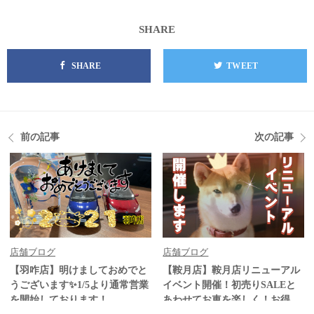
SHARE
SHARE
TWEET
前の記事
次の記事
店舗ブログ
店舗ブログ
【羽咋店】明けましておめでと
【鞍月店】鞍月店リニューアル
うございます✨1/5より通常営業
イベント開催！初売りSALEと
を開始しております！
あわせてお車を楽しく！お得