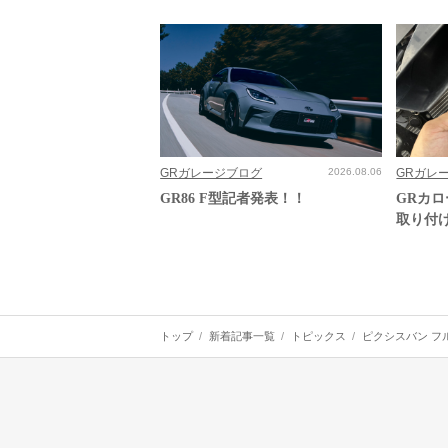
GRガレージブログ
2026.08.06
GRガレ
GR86 F型記者発表！！
GRカ
取り付
トップ
新着記事一覧
トピックス
ピクシスバン フ