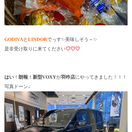
GODIVA
と
LINDOR
でっす✨美味しそう～✨
是非受け取りに来てください
♡♡♡
はい
！
朗報
！
新型VOXY
が
羽咋店
にやってきました！！！
写真ドーン↓