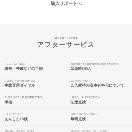
購入サポートへ
AFTER SERVICE
アフターサービス
RESERVATION
emergency questions and answers
車検・整備などの予約
緊急時Q&A
Accident reception dial
car wash fee
事故専用ダイヤル
ご入庫時の洗車有料化について
AUTOMOBILE INSPECTION
LEGAL INSPECTION
車検
法定点検
SAFETY10
FREE INSPECTION
あんしん10検
無料点検
MAINTENANCE CYCLE
MAINTENANCE PASSPORT