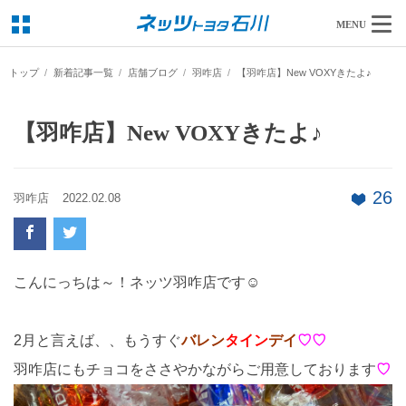
MENU
トップ
新着記事一覧
店舗ブログ
羽咋店
【羽咋店】New VOXYきたよ♪
【羽咋店】New VOXYきたよ♪
26
羽咋店
2022.02.08
こんにっちは～！ネッツ羽咋店です☺
2月と言えば、、もうすぐ
バレン
タイン
デイ
♡♡
羽咋店にもチョコをささやかながらご用意しております
♡