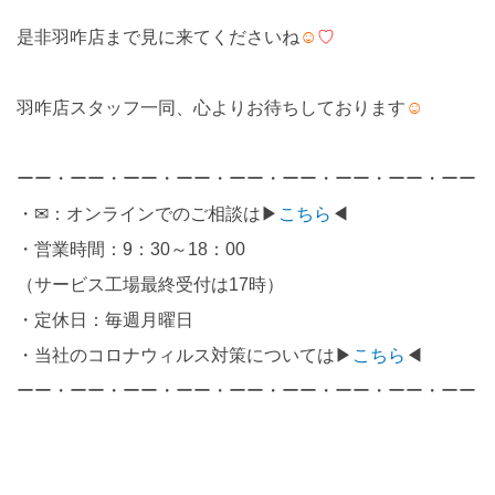
是非羽咋店まで見に来てくださいね
☺
♡
羽咋店スタッフ一同、心よりお待ちしております
☺
ーー・ーー・ーー・ーー・ーー・ーー・ーー・ーー・ーー
・✉：オンラインでのご相談は▶
こちら
◀
・営業時間：9：30～18：00
（サービス工場最終受付は17時）
・定休日：毎週月曜日
・当社のコロナウィルス対策については▶
こちら
◀
ーー・ーー・ーー・ーー・ーー・ーー・ーー・ーー・ーー