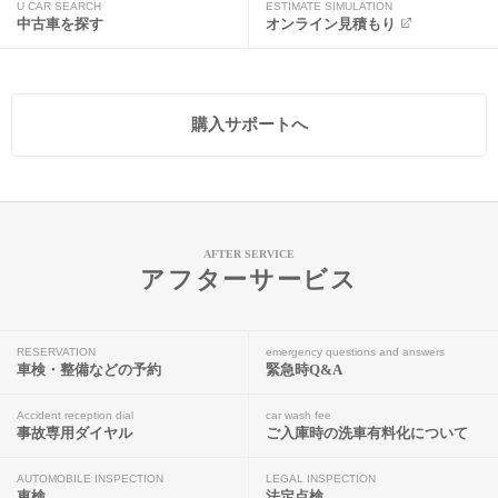
U CAR SEARCH
ESTIMATE SIMULATION
中古車を探す
オンライン見積もり
購入サポートへ
AFTER SERVICE
アフターサービス
RESERVATION
emergency questions and answers
車検・整備などの予約
緊急時Q&A
Accident reception dial
car wash fee
事故専用ダイヤル
ご入庫時の洗車有料化について
AUTOMOBILE INSPECTION
LEGAL INSPECTION
車検
法定点検