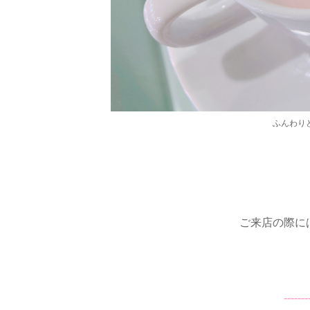
ふんわり
ご来店の際には
-------