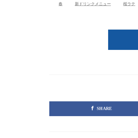
春
新ドリンクメニュー
桜ラテ
SHARE