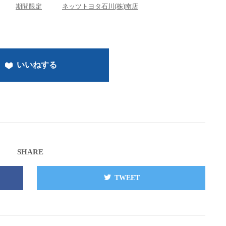
期間限定
ネッツトヨタ石川(株)南店
いいねする
SHARE
TWEET