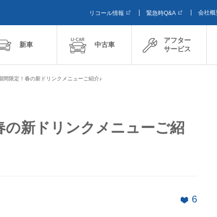
会社概
リコール情報
緊急時Q&A
アフター
新車
中古車
サービス
期間限定！春の新ドリンクメニューご紹介♪
春の新ドリンクメニューご紹
6