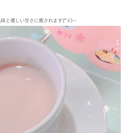
と優しい甘さに癒されます(*´з`)～