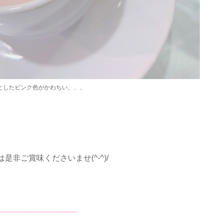
としたピンク色がかわちい、、、
是非ご賞味くださいませ(^-^)/
--------------------------------