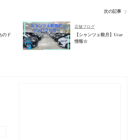
次の記事
店舗ブログ
あのド
【シャンツェ鞍月】Ucar
情報☆