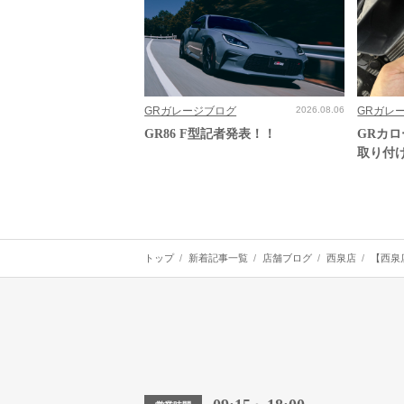
GRガレージブログ
2026.08.06
GRガレ
GR86 F型記者発表！！
GRカ
取り付
トップ
新着記事一覧
店舗ブログ
西泉店
【西泉