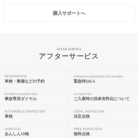
購入サポートへ
AFTER SERVICE
アフターサービス
RESERVATION
emergency questions and answers
車検・整備などの予約
緊急時Q&A
Accident reception dial
car wash fee
事故専用ダイヤル
ご入庫時の洗車有料化について
AUTOMOBILE INSPECTION
LEGAL INSPECTION
車検
法定点検
SAFETY10
FREE INSPECTION
あんしん10検
無料点検