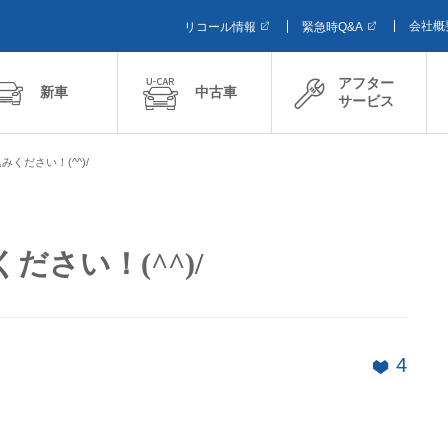
会社概
リコール情報
緊急時Q&A
アフター
新車
中古車
サービス
ください！(^^)/
さい！(^^)/
4