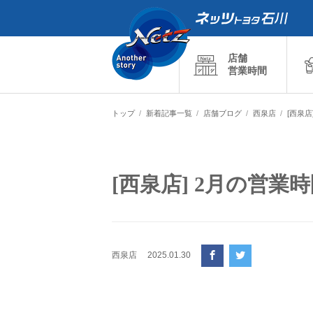
店舗
営業時間
トップ
新着記事一覧
店舗ブログ
西泉店
[西泉
[西泉店] 2月の営
西泉店
2025.01.30