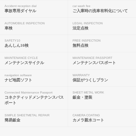
Accident reception dial
car wash fee
事故専用ダイヤル
ご入庫時の洗車有料化について
AUTOMOBILE INSPECTION
LEGAL INSPECTION
車検
法定点検
SAFETY10
FREE INSPECTION
あんしん10検
無料点検
MAINTENANCE CYCLE
MAINTENANCE PASSPORT
メンテナンスサイクル
メンテナンスパスポート
navigation software
WARRANTY
ナビ地図ソフト
保証がつくしプラン
Connected Maintenance Passport
SHEET METAL WORK
コネクティッドメンテナンスパス
鈑金・塗装
ポート
SIMPLE SHEETMETAL REPAIR
CAMERA COATING
簡易鈑金
カメラ親水コート